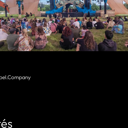
ibel.Company
tés