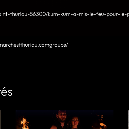
saint-thuriau-56300/kum-kum-a-mis-le-feu-pour-le-
marchestthuriau.comgroups/
tés